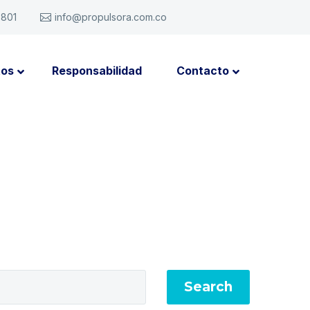
6801
info@propulsora.com.co
tos
Responsabilidad
Contacto
Search