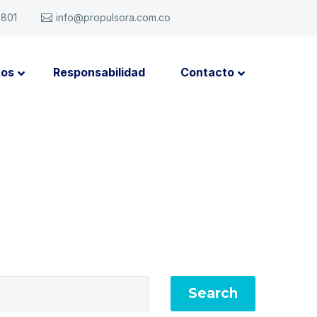
6801
info@propulsora.com.co
tos
Responsabilidad
Contacto
Search