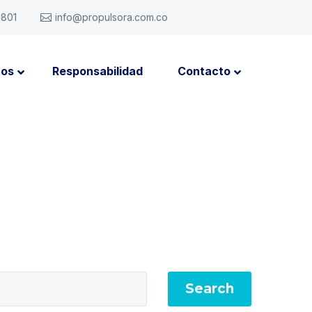
6801
info@propulsora.com.co
tos
Responsabilidad
Contacto
Search