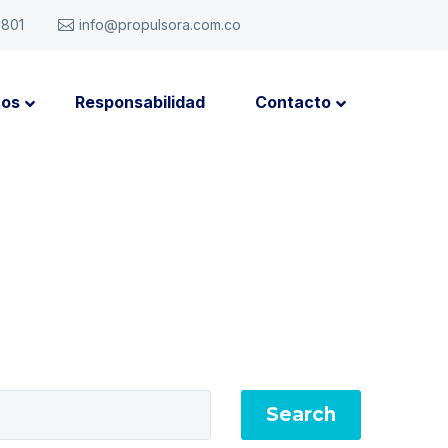
6801
info@propulsora.com.co
tos
Responsabilidad
Contacto
Search