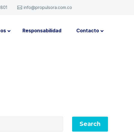
6801
info@propulsora.com.co
tos
Responsabilidad
Contacto
Search