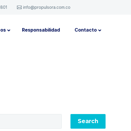
6801
info@propulsora.com.co
tos
Responsabilidad
Contacto
Search