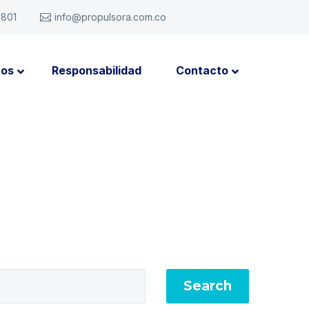
6801
info@propulsora.com.co
tos
Responsabilidad
Contacto
Search