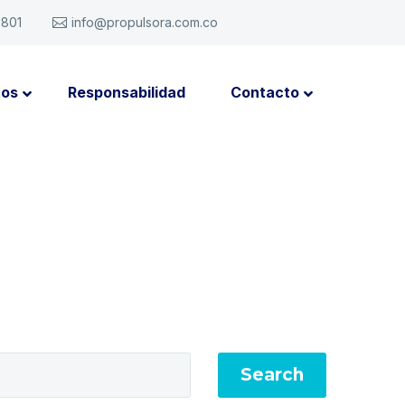
6801
info@propulsora.com.co
tos
Responsabilidad
Contacto
Search