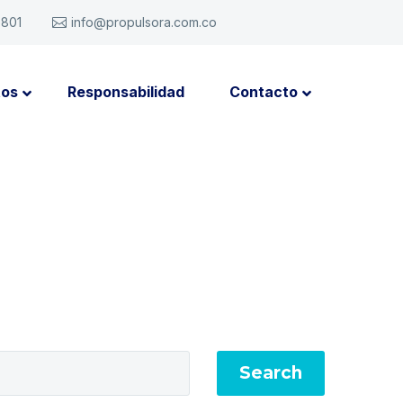
6801
info@propulsora.com.co
tos
Responsabilidad
Contacto
Search