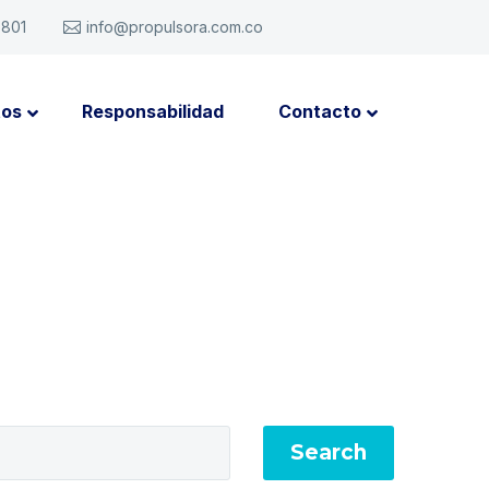
6801
info@propulsora.com.co
tos
Responsabilidad
Contacto
Search