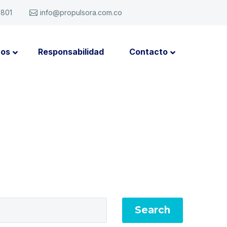
6801
info@propulsora.com.co
tos
Responsabilidad
Contacto
Search