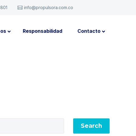
6801
info@propulsora.com.co
tos
Responsabilidad
Contacto
Search