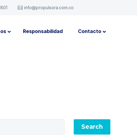
6801
info@propulsora.com.co
tos
Responsabilidad
Contacto
Search