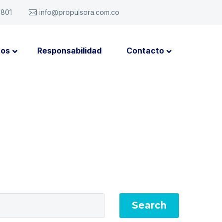
6801
info@propulsora.com.co
tos
Responsabilidad
Contacto
Search