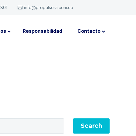
6801
info@propulsora.com.co
tos
Responsabilidad
Contacto
Search