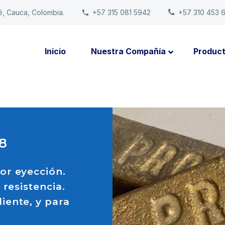
é, Cauca, Colombia.
+57 315 081 5942
+57 310 453 
Inicio
Nuestra Compañía
Produc
8
or eyección.
 resistencia.
iente, y para