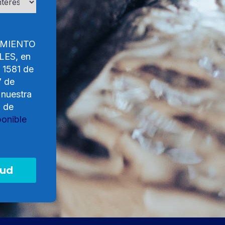
AMIENTO
ES, en
y 1581 de
7 de
 nuestra
o de
ponible