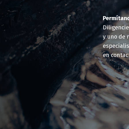
Permítan
Diligenci
y uno de 
especiali
en contac