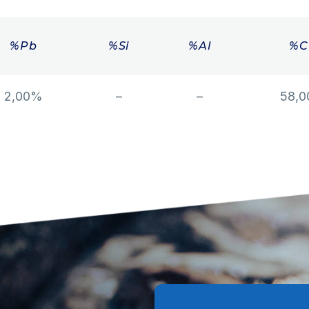
%Pb
%Si
%Al
%C
2,00%
–
–
58,