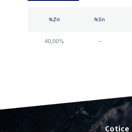
%Zn
%Sn
40,00%
–
Cotice