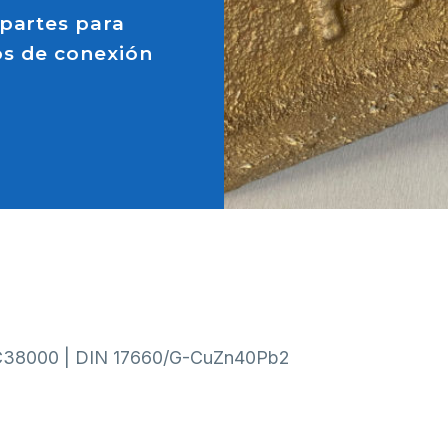
 partes para
os de conexión
C38000 | DIN 17660/G-CuZn40Pb2