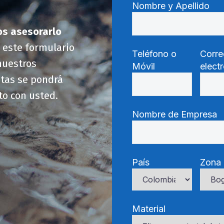
Nombre y Apellido
os asesorarlo
e este formulario
Teléfono o
Corre
nuestros
Móvil
elect
stas se pondrá
to con usted.
Nombre de Empresa
País
Zona
Material