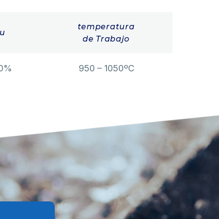
temperatura
u
de Trabajo
00%
950 – 1050ºC