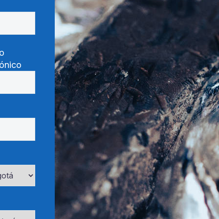
o
rónico