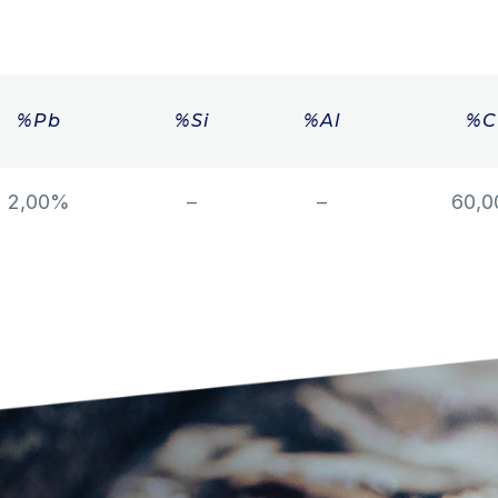
%Pb
%Si
%Al
%C
2,00%
–
–
60,