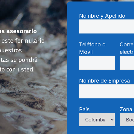
Nombre y Apellido
os asesorarlo
e este formulario
Teléfono o
Corre
nuestros
Móvil
elect
stas se pondrá
to con usted.
Nombre de Empresa
País
Zona