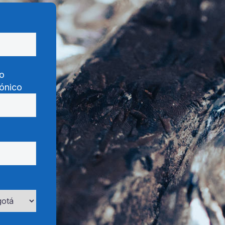
o
rónico