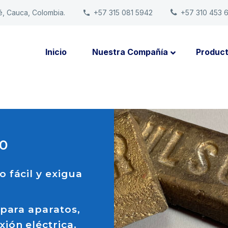
é, Cauca, Colombia.
+57 315 081 5942
+57 310 453 
Inicio
Nuestra Compañía
Produc
60
 fácil y exigua
 para aparatos,
ión eléctrica.