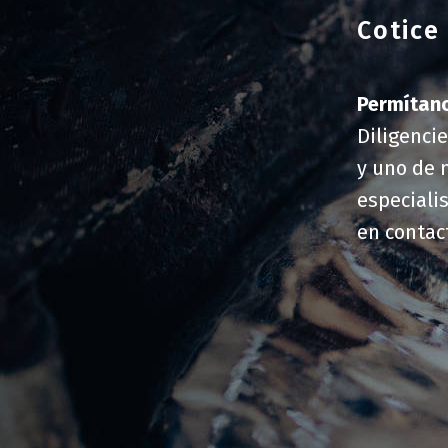
Cotice
Permítan
Diligenci
y uno de 
especiali
en contac