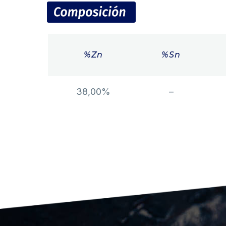
%Zn
%Sn
38,00%
–