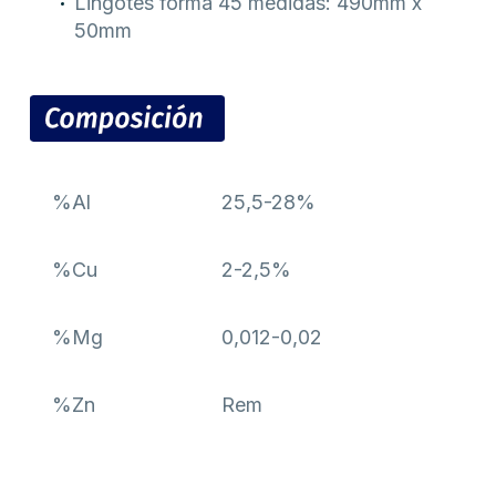
Lingotes forma 45 medidas: 490mm x
50mm
%Al
25,5-28%
%Cu
2-2,5%
%Mg
0,012-0,02
%Zn
Rem