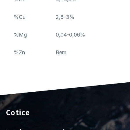
%Cu
2,8-3%
%Mg
0,04-0,06%
%Zn
Rem
Cotice