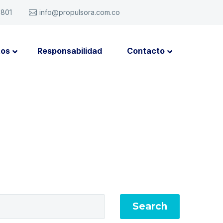
6801
info@propulsora.com.co
tos
Responsabilidad
Contacto
Search