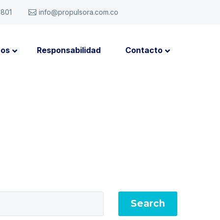
6801
info@propulsora.com.co
tos
Responsabilidad
Contacto
Search